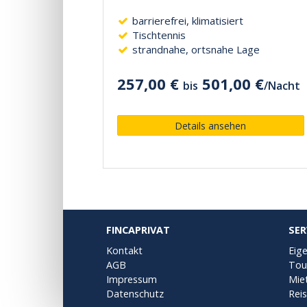
barrierefrei, klimatisiert
Tischtennis
strandnahe, ortsnahe Lage
257,00 €
501,00 €
bis
/
Nacht
Details ansehen
FINCAPRIVAT
SER
Kontakt
Eig
AGB
Tou
Impressum
Mie
Datenschutz
Rei