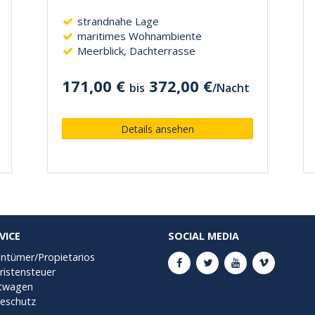
strandnahe Lage
maritimes Wohnambiente
Meerblick, Dachterrasse
171,00 €
372,00 €
bis
/
Nacht
Details ansehen
VICE
SOCIAL MEDIA
entümer/Propietarios
ristensteuer
twagen
seschutz