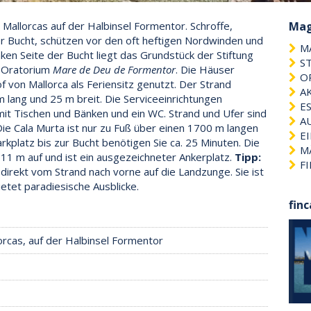
Mallorcas auf der Halbinsel Formentor. Schroffe,
Mag
 Bucht, schützen vor den oft heftigen Nordwinden und
M
ken Seite der Bucht liegt das Grundstück der Stiftung
S
 Oratorium
Mare de Deu de Formentor
. Die Häuser
O
 von Mallorca als Feriensitz genutzt. Der Strand
A
 lang und 25 m breit. Die Serviceeinrichtungen
E
 mit Tischen und Bänken und ein WC. Strand und Ufer sind
A
 Die Cala Murta ist nur zu Fuß über einen 1700 m langen
E
kplatz bis zur Bucht benötigen Sie ca. 25 Minuten. Die
M
. 11 m auf und ist ein ausgezeichneter Ankerplatz.
Tipp:
F
direkt vom Strand nach vorne auf die Landzunge. Sie ist
tet paradiesische Ausblicke.
fin
rcas, auf der Halbinsel Formentor