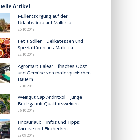
uelle Artikel
Müllentsorgung auf der
Urlaubsfinca auf Mallorca
25.10.2019
Fet a Sóller - Delikatessen und
Spezialitäten aus Mallorca
22.10.2019
Agromart Balear - frisches Obst
und Gemüse von mallorquinischen
Bauern
12.10.2019
Weingut Cap Andritxol – Junge
Bodega mit Qualitätsweinen
06.10.2019
Fincaurlaub - Infos und Tipps:
Anreise und Einchecken
29.09.2019