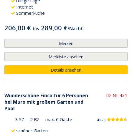
ruhige Lage
Internet
Sommerküche
206,00 €
289,00 €
bis
/
Nacht
Merken
Merkliste ansehen
Details ansehen
Wunderschöne Finca für 6 Personen
ID-Nr. 431
bei Muro mit großem Garten und
Pool
3 SZ
2 BZ
max. 6 Gäste
4.5
/ 5
schöner Garten