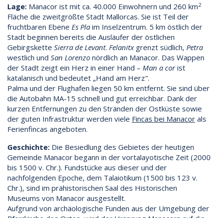
2
Lage:
Manacor ist mit ca. 40.000 Einwohnern und 260 km
Fläche die zweitgrößte Stadt Mallorcas. Sie ist Teil der
fruchtbaren Ebene
Es Pla
im Inselzentrum. 5 km östlich der
Stadt beginnen bereits die Ausläufer der östlichen
Gebirgskette
Sierra de Levant
.
Felanitx
grenzt südlich,
Petra
westlich und
San Lorenzo
nördlich an Manacor. Das Wappen
der Stadt zeigt ein Herz in einer Hand –
Man a cor
ist
katalanisch und bedeutet „Hand am Herz".
Palma und der Flughafen liegen 50 km entfernt. Sie sind über
die Autobahn MA-15 schnell und gut erreichbar. Dank der
kurzen Entfernungen zu den Stränden der Ostküste sowie
der guten Infrastruktur werden viele
Fincas bei Manacor
als
Ferienfincas angeboten.
Geschichte:
Die Besiedlung des Gebietes der heutigen
Gemeinde Manacor begann in der vortalayotische Zeit (2000
bis 1500 v. Chr.). Fundstücke aus dieser und der
nachfolgenden Epoche, dem Talaiotikum (1500 bis 123 v.
Chr.), sind im prähistorischen Saal des Historischen
Museums von Manacor ausgestellt.
Aufgrund von archäologische Funden aus der Umgebung der