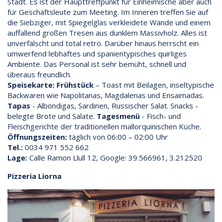
Stadt. Es ist der Haupttreffpunkt für Einheimische aber auch
für Geschäftsleute zum Meeting. Im Inneren treffen Sie auf
die Siebziger, mit Spiegelglas verkleidete Wände und einem
auffallend großen Tresen aus dunklem Massivholz. Alles ist
unverfälscht und total retro. Darüber hinaus herrscht ein
umwerfend lebhaftes und spanientypisches quirliges
Ambiente. Das Personal ist sehr bemüht, schnell und
überaus freundlich.
Speisekarte:
Frühstück
– Toast mit Beilagen, inseltypische
Backwaren wie Napolitanas, Magdalenas und Ensaimadas.
Tapas
- Albondigas, Sardinen, Russischer Salat. Snacks -
belegte Brote und Salate.
Tagesmenü
- Fisch- und
Fleischgerichte der traditionellen mallorquinischen Küche.
Öffnungszeiten:
täglich von 06:00 – 02:00 Uhr
Tel.:
0034 971 552 662
Lage:
Calle Ramon Llull 12, Google: 39.566961, 3.212520
Pizzeria Liorna