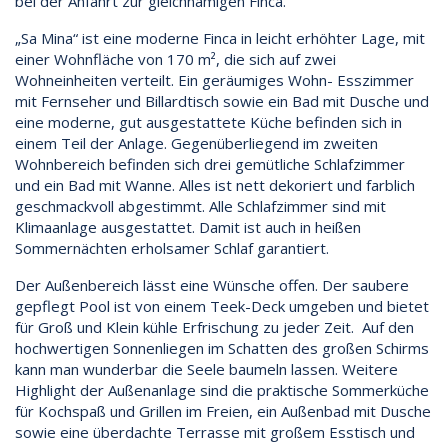
bei der Anfahrt zur gleichnamigen Finca.
„Sa Mina“ ist eine moderne Finca in leicht erhöhter Lage, mit
einer Wohnfläche von 170 m², die sich auf zwei
Wohneinheiten verteilt. Ein geräumiges Wohn- Esszimmer
mit Fernseher und Billardtisch sowie ein Bad mit Dusche und
eine moderne, gut ausgestattete Küche befinden sich in
einem Teil der Anlage. Gegenüberliegend im zweiten
Wohnbereich befinden sich drei gemütliche Schlafzimmer
und ein Bad mit Wanne. Alles ist nett dekoriert und farblich
geschmackvoll abgestimmt. Alle Schlafzimmer sind mit
Klimaanlage ausgestattet. Damit ist auch in heißen
Sommernächten erholsamer Schlaf garantiert.
Der Außenbereich lässt eine Wünsche offen. Der saubere
gepflegt Pool ist von einem Teek-Deck umgeben und bietet
für Groß und Klein kühle Erfrischung zu jeder Zeit. Auf den
hochwertigen Sonnenliegen im Schatten des großen Schirms
kann man wunderbar die Seele baumeln lassen. Weitere
Highlight der Außenanlage sind die praktische Sommerküche
für Kochspaß und Grillen im Freien, ein Außenbad mit Dusche
sowie eine überdachte Terrasse mit großem Esstisch und