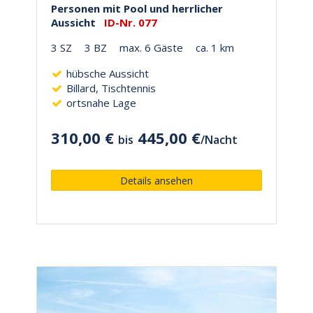
Personen mit Pool und herrlicher
Aussicht
ID-Nr. 077
3 SZ
3 BZ
max. 6 Gäste
ca. 1 km
hübsche Aussicht
Billard, Tischtennis
ortsnahe Lage
310,00 €
445,00 €
bis
/
Nacht
Details ansehen