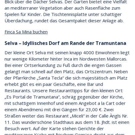
Blick über die Dächer Selvas. Der Garten bietet eine Vielfalt
an mediterraner Vegetation aber auch Rasenfläche zum
Spielen für Kinder. Die Tischtennisplatte unter schattiger
Überdachung, rundet das Gesamtpaket dieser Anlage ab.
Finca Sa Mina buchen
Selva – Idyllisches Dorf am Rande der Tramuntana
Der kleine Ort Selva mit seinen knapp 4000 Einwohnern liegt
nur wenige Kilometer hinter Inca im Nordwesten Mallorcas.
Bei einer Ortserkundung zu Fuß durch die engen Gassen
gelangt man schnell auf den Platz, das Ortszentrum. Neben
der Pfarrkirche „Santa Tecla“ die sich majestätisch am Platz
erhebt gibt es ein paar Geschäfte, eine Bar und
Restaurants. Unsere Restauranttipps für den kleinen Ort:
„Es Portal de Tramuntana“, schräg gegenüber der Kirche,
mit schattigem Innenhof und einem Angebot a la Cart oder
einem Abendmenü mit drei Gängen für 23,00 €. Zwei
Straßen weiter das Restaurant „Miceli“ in der Calle Àngls Nr.
11. Das wunderschöne Stadthaus aus dem 18. Jhdt. ist einen
Besuch wert. Auf der Karte stehen Gerichte der
mediterranen Küche mit frischem Gemüse direkt aus dem