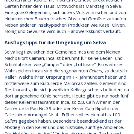
Garten hinter dem Haus. Mittwochs ist Markttag in Selva.
Eine gute Gelegenheit, sich unters Volk zu mischen und von
einheimischen Bauern frisches Obst und Gemüse zu kaufen.
Neben anderen inseltypischen Produkten wie Käse, Oliven,
Honig und Gewürze wird auch Handwerkskunst verkauft.
Ausflugstipps für die Umgebung um Selva
Selva liegt zwischen der Gemeinde Inca und dem kleinen
Nachbarort Caimari. Inca ist berühmt für seine Leder- und
Schuhfabriken wie „Camper“ oder „Lottusse“. Ein weiteres
Wahrzeichen Incas sind die sogenannten
Cellers
, zu deutsch:
Keller, welche ihren Ursprung im 17. Jahrhundert haben und
mittlerweile zum Kulturerbe Mallorcas zählen. Gemeint sind
Restaurants, die sich jeweils im Kellergeschoss befinden, da
dort angenehme Kühle herrscht. Heute gibt es nur noch fünf
dieser Kellerrestaurants in Inca, so z.B. Ca´n Amer in der
Carrer de la Pau Nr. 39 oder der Keller Ca´n Ripoll in der
Calle Jaime Armengol Nr. 4 . Früher soll es einmal bis 100
Cellers
gegeben haben. Besonders beeindruckend ist der
Abstieg in den Keller und das rustikale, zünftige Ambiente.
Die Holzfässer an den Wänden, die massiven Tische und