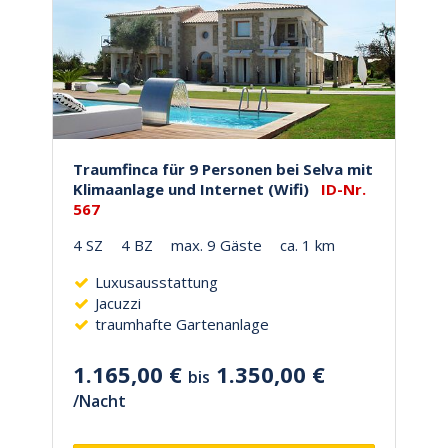
Traumfinca für 9 Personen bei Selva mit
Klimaanlage und Internet (Wifi)
ID-Nr.
567
4 SZ
4 BZ
max. 9 Gäste
ca. 1 km
Luxusausstattung
Jacuzzi
traumhafte Gartenanlage
1.165,00 €
1.350,00 €
bis
/
Nacht