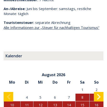
An-/Abreise:
Juni bis September: samstags, restliche
Monate: täglich
Touristensteuer:
separate Abrechnung
Alle Informationen zur „Steuer für nachhaltigen Tourismus“
Kalender
August 2026
Mo
Di
Mi
Do
Fr
Sa
So
1
2
3
4
5
6
7
8
9
10
11
12
13
14
15
16