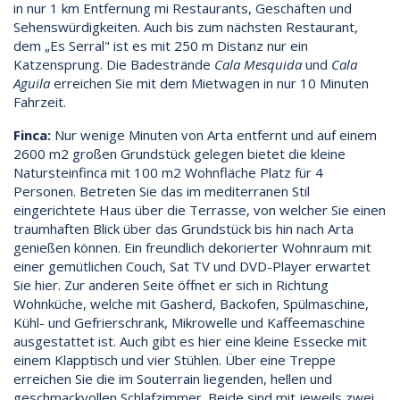
in nur 1 km Entfernung mi Restaurants, Geschäften und
Sehenswürdigkeiten. Auch bis zum nächsten Restaurant,
dem „Es Serral" ist es mit 250 m Distanz nur ein
Katzensprung. Die Badestrände
Cala Mesquida
und
Cala
Aguila
erreichen Sie mit dem Mietwagen in nur 10 Minuten
Fahrzeit.
Finca:
Nur wenige Minuten von Arta entfernt und auf einem
2600 m2 großen Grundstück gelegen bietet die kleine
Natursteinfinca mit 100 m2 Wohnfläche Platz für 4
Personen. Betreten Sie das im mediterranen Stil
eingerichtete Haus über die Terrasse, von welcher Sie einen
traumhaften Blick über das Grundstück bis hin nach Arta
genießen können. Ein freundlich dekorierter Wohnraum mit
einer gemütlichen Couch, Sat TV und DVD-Player erwartet
Sie hier. Zur anderen Seite öffnet er sich in Richtung
Wohnküche, welche mit Gasherd, Backofen, Spülmaschine,
Kühl- und Gefrierschrank, Mikrowelle und Kaffeemaschine
ausgestattet ist. Auch gibt es hier eine kleine Essecke mit
einem Klapptisch und vier Stühlen. Über eine Treppe
erreichen Sie die im Souterrain liegenden, hellen und
geschmackvollen Schlafzimmer. Beide sind mit jeweils zwei