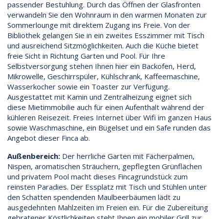
passender Bestuhlung. Durch das Öffnen der Glasfronten
verwandeln Sie den Wohnraum in den warmen Monaten zur
Sommerlounge mit direktem Zugang ins Freie. Von der
Bibliothek gelangen Sie in ein zweites Esszimmer mit Tisch
und ausreichend Sitzmöglichkeiten. Auch die Küche bietet
freie Sicht in Richtung Garten und Pool. Für Ihre
Selbstversorgung stehen Ihnen hier ein Backofen, Herd,
Mikrowelle, Geschirrspüler, Kühlschrank, Kaffeemaschine,
Wasserkocher sowie ein Toaster zur Verfügung.
Ausgestattet mit Kamin und Zentralheizung eignet sich
diese Mietimmobilie auch für einen Aufenthalt während der
kühleren Reisezeit. Freies Internet über Wifi im ganzen Haus
sowie Waschmaschine, ein Bügelset und ein Safe runden das
Angebot dieser Finca ab.
Außenbereich:
Der herrliche Garten mit Fächerpalmen,
Nispen, aromatischen Sträuchern, gepflegten Grünflächen
und privatem Pool macht dieses Fincagrundstück zum
reinsten Paradies. Der Essplatz mit Tisch und Stühlen unter
den Schatten spendenden Maulbeerbäumen lädt zu
ausgedehnten Mahlzeiten im Freien ein. Für die Zubereitung
gebratener Köstlichkeiten steht Ihnen ein mobiler Grill zur